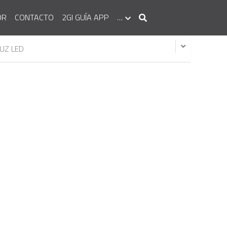
OR
CONTACTO
2GI GUÍA APP
…
E TECHO LED
MODELO: 2G-100/18R3