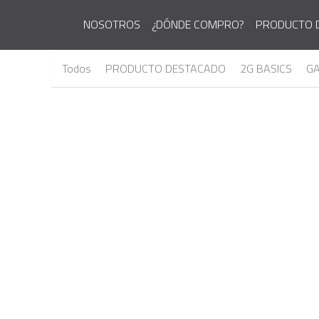
NOSOTROS
¿DÓNDE COMPRO?
PRODUCTO 
Todos
PRODUCTO DESTACADO
2G BASICS
GA
MODELO: 2G-100/24R6
MODELO: 2G-100/12R3