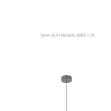
Serie: ALFI Modelo: 6866 L/N