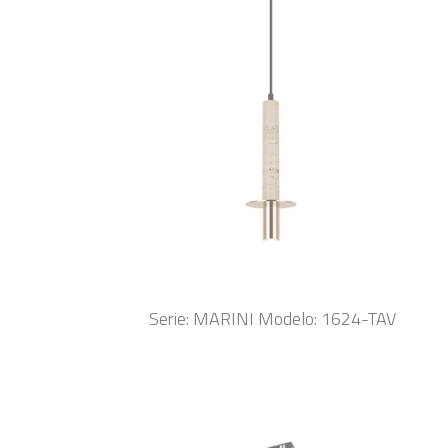
Serie: MARINI Modelo: 1624-TAV