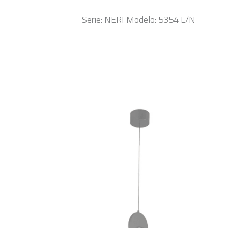
Serie: NERI Modelo: 5354 L/N