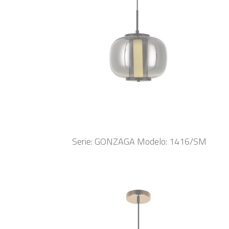
Serie: GONZAGA Modelo: 1416/SM