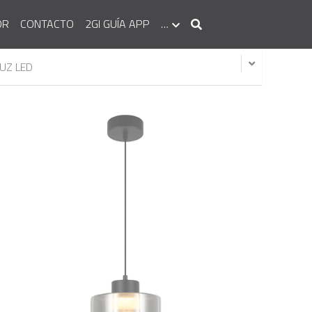
OR
CONTACTO
2GI GUÍA APP
…
E TECHO LED
ESPEJOS CON LUZ LED