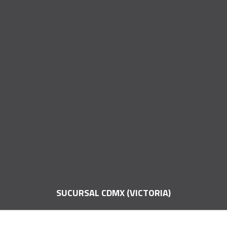
SUCURSAL CDMX (VICTORIA)
Calle Artículo 123 #22 Desp. 101