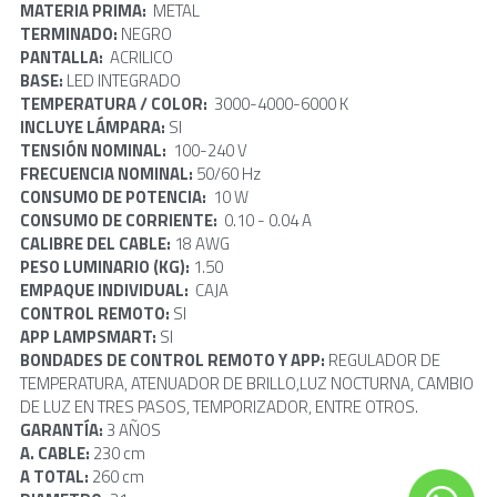
MATERIA PRIMA:  
METAL
TERMINADO: 
NEGRO
PANTALLA:  
ACRILICO 
BASE: 
LED INTEGRADO
TEMPERATURA / COLOR: 
 3000-4000-6000 K
INCLUYE LÁMPARA: 
SI
TENSIÓN NOMINAL:  
100-240 V
FRECUENCIA NOMINAL: 
50/60 Hz
CONSUMO DE POTENCIA: 
 10 W
CONSUMO DE CORRIENTE:  
0.10 - 0.04 A
CALIBRE DEL CABLE:
 18 AWG
PESO LUMINARIO (KG): 
1.50
EMPAQUE INDIVIDUAL:  
CAJA
CONTROL REMOTO: 
SI
APP LAMPSMART:
 SI
BONDADES DE CONTROL REMOTO Y APP:
 REGULADOR DE 
TEMPERATURA, ATENUADOR DE BRILLO,LUZ NOCTURNA, CAMBIO 
DE LUZ EN TRES PASOS, TEMPORIZADOR, ENTRE OTROS.
GARANTÍA: 
3 AÑOS
A. CABLE: 
230 cm
A TOTAL:
 260 cm