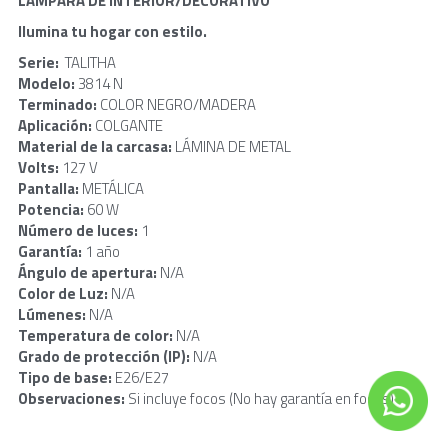
LÁMPARA DE INTERIOR/DECORATIVO
Ilumina tu hogar con estilo.
Serie: 
 TALITHA
Modelo: 
3814 N
Terminado: 
COLOR NEGRO/MADERA
Aplicación: 
COLGANTE
Material de la carcasa: 
LÁMINA DE METAL
Volts: 
127 V
Pantalla: 
METÁLICA
Potencia: 
60 W
Número de luces: 
1
Garantía: 
1 año
Ángulo de apertura: 
N/A
Color de Luz: 
N/A
Lúmenes: 
N/A
Temperatura de color: 
N/A
Grado de protección (IP): 
N/A
Tipo de base: 
E26/E27
Observaciones: 
Si incluye focos (No hay garantía en focos)