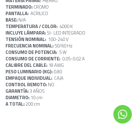
MATERIA PRIMA:  
HIERRO 
TERMINADO: 
CROMO
PANTALLA:  
ACRILICO 
BASE: 
N/A
TEMPERATURA / COLOR: 
 4000 K
INCLUYE LÁMPARA: 
SI- LED INTEGRADO
TENSIÓN NOMINAL:  
100-240 V
FRECUENCIA NOMINAL: 
50/60 Hz
CONSUMO DE POTENCIA:  
5 W
CONSUMO DE CORRIENTE:  
0.05-0.02 A
CALIBRE DEL CABLE:
 18 AWG
PESO LUMINARIO (KG): 
0.80
EMPAQUE INDIVIDUAL:  
CAJA
CONTROL REMOTO: 
NO
GARANTÍA: 
3 AÑOS
DIAMETRO: 
10 cm
A TOTAL:
 200 cm