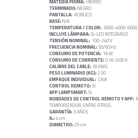
MATERIA PRIMA:  
HIERRO 
TERMINADO: 
NEGRO
PANTALLA:  
ACRILICO
BASE: 
N/A
TEMPERATURA / COLOR: 
 3000-4000-6000
INCLUYE LÁMPARA: 
SI-LED INTEGRADO
TENSIÓN NOMINAL:  
100-240 V
FRECUENCIA NOMINAL: 
50/60 Hz
CONSUMO DE POTENCIA:  
16 W
CONSUMO DE CORRIENTE: 
0.16-0.06 A
CALIBRE DEL CABLE:
 18 AWG
PESO LUMINARIO (KG): 
2.30
EMPAQUE INDIVIDUAL:  
CAJA
CONTROL REMOTO: 
SI
APP LAMPSMART
: 
SI
BONDADES DE CONTROL REMOTO Y APP:
TEMPORIZADOR, ENTRE OTROS.
GARANTÍA: 
3 AÑOS
A.: 
4 cm
DIAMETRO: 
25 cm