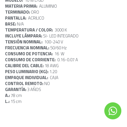
MODELO: 
 1018 L/GD
MATERIA PRIMA:  
ALUMINIO
TERMINADO: 
ORO
PANTALLA:  
ACRILICO
BASE: 
N/A
TEMPERATURA / COLOR: 
 3000 K
INCLUYE LÁMPARA: 
SI- LED INTEGRADO
TENSIÓN NOMINAL:  
100-240 V
FRECUENCIA NOMINAL: 
50/60 Hz
CONSUMO DE POTENCIA:  
16  W
CONSUMO DE CORRIENTE:  
0.16-0.07 A
CALIBRE DEL CABLE:
 18 AWG
PESO LUMINARIO (KG): 
1.20
EMPAQUE INDIVIDUAL:  
CAJA
CONTROL REMOTO: 
NO
GARANTÍA: 
3 AÑOS
A.: 
78 cm
L.: 
15 cm