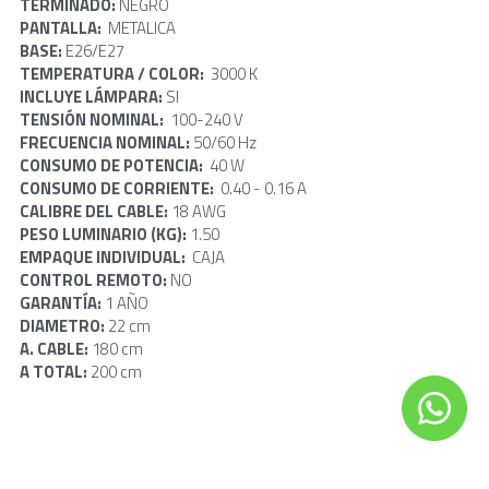
TERMINADO: 
NEGRO
PANTALLA:  
METALICA
BASE: 
E26/E27
TEMPERATURA / COLOR: 
 3000 K
INCLUYE LÁMPARA: 
SI
TENSIÓN NOMINAL:  
100-240 V
FRECUENCIA NOMINAL: 
50/60 Hz
CONSUMO DE POTENCIA: 
 40 W
CONSUMO DE CORRIENTE:  
0.40 - 0.16 A
CALIBRE DEL CABLE:
 18 AWG
PESO LUMINARIO (KG): 
1.50
EMPAQUE INDIVIDUAL:  
CAJA
CONTROL REMOTO: 
NO
GARANTÍA: 
1 AÑO
DIAMETRO: 
22 cm
A. CABLE: 
180 cm
A TOTAL:
 200 cm