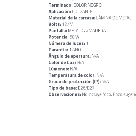
Terminado: 
COLOR NEGRO
Aplicación: 
COLGANTE
Material de la carcasa: 
LÁMINA DE METAL
Volts: 
127 V
Pantalla: 
METÁLICA/MADERA
Potencia: 
60 W
Número de luces: 
1
Garantía: 
1 AÑO
Ángulo de apertura: 
N/A
Color de Luz: 
N/A
Lúmenes: 
N/A
Temperatura de color: 
N/A
Grado de protección (IP): 
N/A
Tipo de base: 
E26/E27
Observaciones: 
No incluye foco. Foco suger