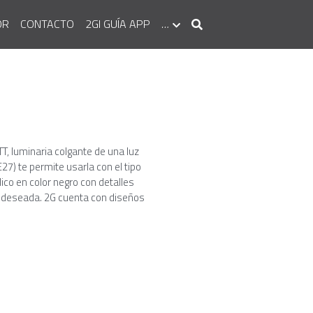
OR
CONTACTO
2GI GUÍA APP
…
, luminaria colgante de una luz
27) te permite usarla con el tipo
ico en color negro con detalles
ra deseada. 2G cuenta con diseños