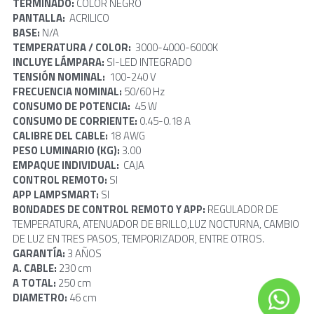
TERMINADO: 
COLOR NEGRO
PANTALLA:  
ACRILICO
BASE: 
N/A
TEMPERATURA / COLOR: 
 3000-4000-6000K
INCLUYE LÁMPARA: 
SI-LED INTEGRADO
TENSIÓN NOMINAL:  
100-240 V
FRECUENCIA NOMINAL: 
50/60 Hz
CONSUMO DE POTENCIA:  
45 W
CONSUMO DE CORRIENTE: 
0.45-0.18 A
CALIBRE DEL CABLE:
 18 AWG
PESO LUMINARIO (KG): 
3.00
EMPAQUE INDIVIDUAL:  
CAJA
CONTROL REMOTO: 
SI
APP LAMPSMART:
 SI
BONDADES DE CONTROL REMOTO Y APP:
 REGULADOR DE 
TEMPERATURA, ATENUADOR DE BRILLO,LUZ NOCTURNA, CAMBIO 
DE LUZ EN TRES PASOS, TEMPORIZADOR, ENTRE OTROS.
GARANTÍA: 
3 AÑOS
A. CABLE: 
230 cm
A TOTAL:
 250 cm
DIAMETRO: 
46 cm