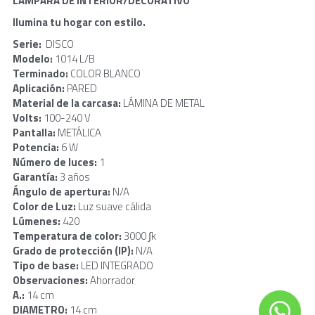
LÁMPARA DE INTERIOR/DECORATIVO
Ilumina tu hogar con estilo.
Serie: 
 DISCO
Modelo: 
1014 L/B
Terminado: 
COLOR BLANCO
Aplicación: 
PARED
Material de la carcasa: 
LÁMINA DE METAL
Volts: 
100-240 V
Pantalla: 
METÁLICA
Potencia: 
6 W
Número de luces: 
1
Garantía: 
3 años
Ángulo de apertura: 
N/A
Color de Luz: 
Luz suave cálida
Lúmenes: 
420
Temperatura de color: 
3000 ∫k
Grado de protección (IP): 
N/A
Tipo de base: 
LED INTEGRADO
Observaciones: 
Ahorrador
A.: 
14 cm
DIAMETRO: 
14 cm