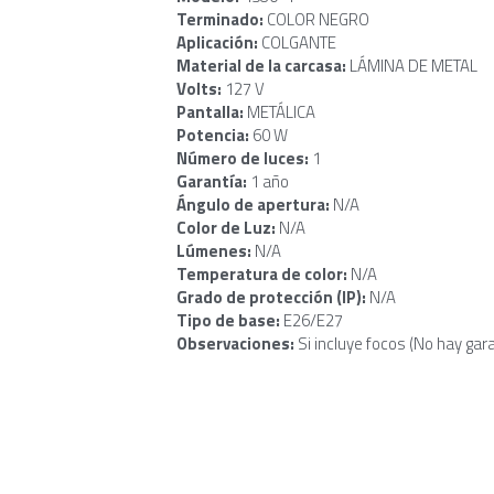
Terminado: 
COLOR NEGRO
Aplicación: 
COLGANTE
Material de la carcasa: 
LÁMINA DE METAL
Volts: 
127 V
Pantalla: 
METÁLICA
Potencia: 
60 W
Número de luces: 
1
Garantía: 
1 año
Ángulo de apertura: 
N/A
Color de Luz: 
N/A
Lúmenes: 
N/A
Temperatura de color: 
N/A
Grado de protección (IP): 
N/A
Tipo de base: 
E26/E27
Observaciones: 
Si incluye focos (No hay gar