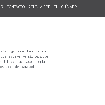
OR
CONTACTO
2GI GUÍA APP
TLH GUÍA APP
aria colgante de interior de una
 cual la vuelven versátil para que
metálico con acabado en rejilla
ños accesibles para todos.