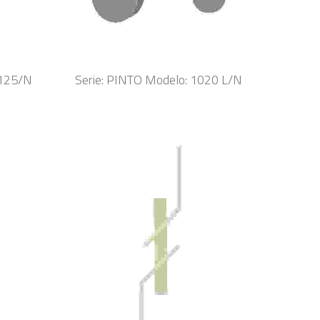
2125/N
Serie: PINTO Modelo: 1020 L/N