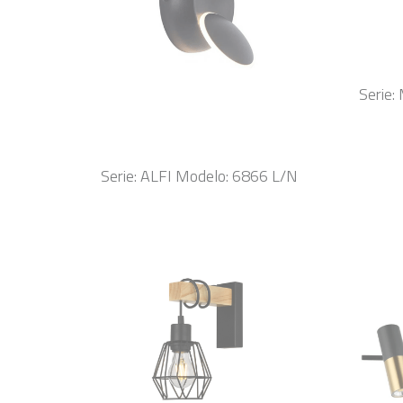
Serie
Serie: ALFI Modelo: 6866 L/N