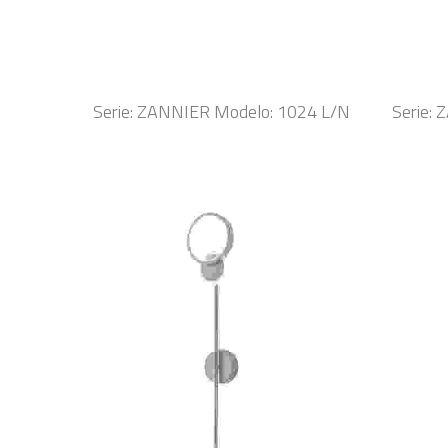
Serie: ZANNIER Modelo: 1024 L/N
Serie: