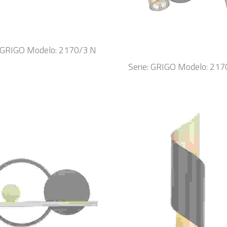
: GRIGO Modelo: 2170/3 N
Serie: GRIGO Modelo: 217